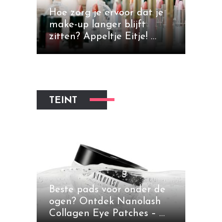
Hoe zorg je ervoor dat je
make-up langer blijft
zitten? Appeltje Eitje! …
TEINT
Beste pads voor onder de
ogen? Ontdek Nanolash
Collagen Eye Patches – …