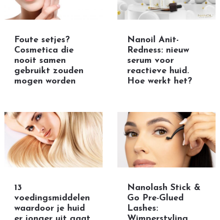
Foute setjes?
Nanoil Anit-
Cosmetica die
Redness: nieuw
nooit samen
serum voor
gebruikt zouden
reactieve huid.
mogen worden
Hoe werkt het?
13
Nanolash Stick &
voedingsmiddelen
Go Pre-Glued
waardoor je huid
Lashes:
er jonger uit gaat
Wimperstyling