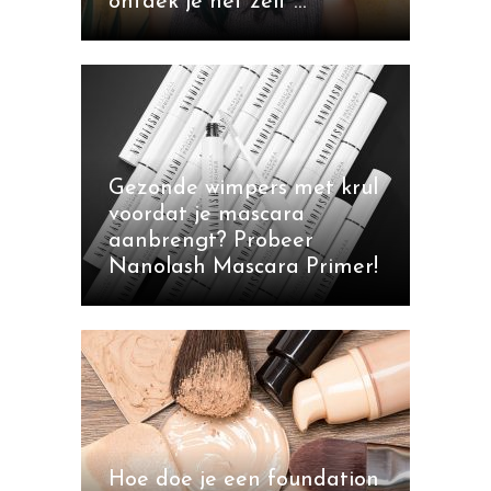
ontdek je het zelf …
Gezonde wimpers met krul
voordat je mascara
aanbrengt? Probeer
Nanolash Mascara Primer!
Hoe doe je een foundation