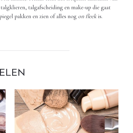
talgklieren, talgafscheiding en make-up die gaat
piegel pakken en zien of alles nog
on fleek
is.
KELEN