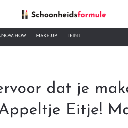
 KNOW-HOW
MAKE-UP
TEINT
ervoor dat je mak
? Appeltje Eitje! 