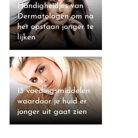
Handigheidjes van
Dermatologen om na
het opstaan jonger te
lijken
13 voedingsmiddelen
waardoor je huid er
jonger uit gaat zien