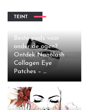
TEINT
Beste pads voor
onder de ogen?
Ontdek Nanolash
Collagen Eye
Patches – …