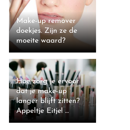
Make-up remover
doekjes. Zijn ze de
moeite waard?
Hoe zorg je ervoor
dat je make-up
langer blijft zitten?
Appeltje Eitje! …