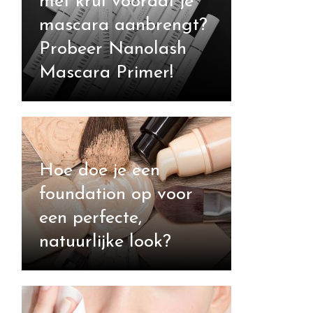
met krul voordat je
mascara aanbrengt?
Probeer Nanolash
Mascara Primer!
Hoe doe je een
foundation op voor
een perfecte,
natuurlijke look?