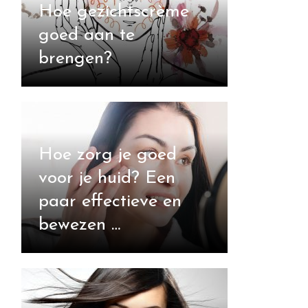
Hoe gezichtscrème
goed aan te
brengen?
Hoe zorg je goed
voor je huid? Een
paar effectieve en
bewezen …