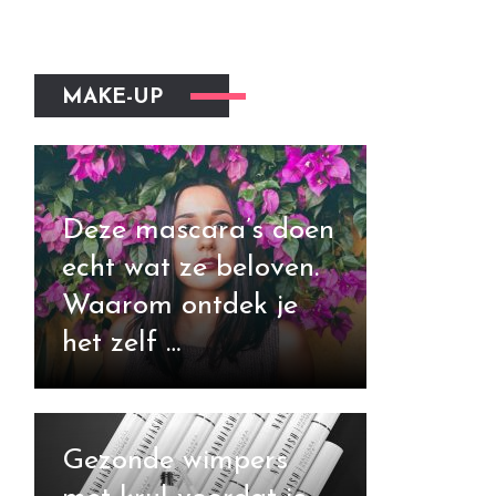
MAKE-UP
Deze mascara’s doen
echt wat ze beloven.
Waarom ontdek je
het zelf …
Gezonde wimpers